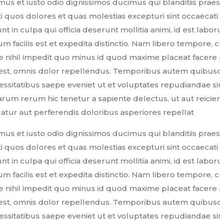
mus et iusto odio dignissimos ducimus qui blanditiis pr
i quos dolores et quas molestias excepturi sint occaecati
unt in culpa qui officia deserunt mollitia animi, id est lab
 facilis est et expedita distinctio. Nam libero tempore, 
e nihil impedit quo minus id quod maxime placeat facere
st, omnis dolor repellendus. Temporibus autem quibusdam
essitatibus saepe eveniet ut et voluptates repudiandae si
rum rerum hic tenetur a sapiente delectus, ut aut reicie
atur aut perferendis doloribus asperiores repellat
mus et iusto odio dignissimos ducimus qui blanditiis pr
i quos dolores et quas molestias excepturi sint occaecati
unt in culpa qui officia deserunt mollitia animi, id est lab
 facilis est et expedita distinctio. Nam libero tempore, 
e nihil impedit quo minus id quod maxime placeat facere
st, omnis dolor repellendus. Temporibus autem quibusdam
essitatibus saepe eveniet ut et voluptates repudiandae si