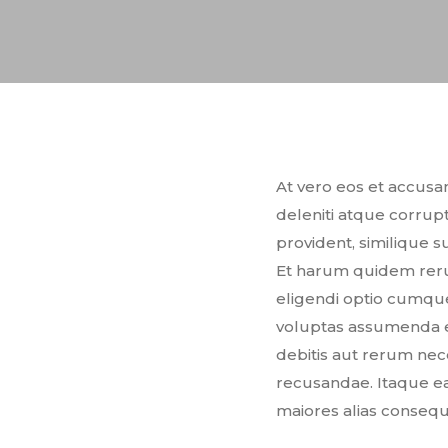
At vero eos et accusa
deleniti atque corrupt
provident, similique s
Et harum quidem rerum
eligendi optio cumqu
voluptas assumenda e
debitis aut rerum nec
recusandae. Itaque ea
maiores alias consequ