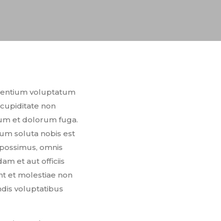
aesentium voluptatum
 cupiditate non
orum et dolorum fuga.
cum soluta nobis est
 possimus, omnis
 et aut officiis
nt et molestiae non
ndis voluptatibus