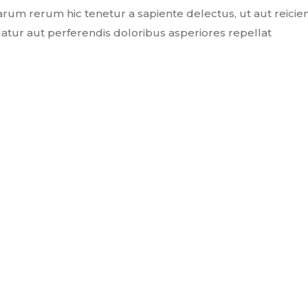
rum rerum hic tenetur a sapiente delectus, ut aut reicie
atur aut perferendis doloribus asperiores repellat