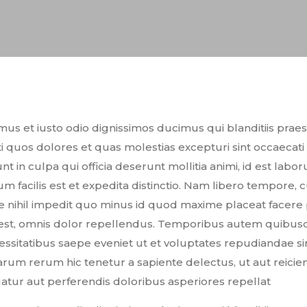
mus et iusto odio dignissimos ducimus qui blanditiis pr
i quos dolores et quas molestias excepturi sint occaecati
unt in culpa qui officia deserunt mollitia animi, id est lab
 facilis est et expedita distinctio. Nam libero tempore, 
e nihil impedit quo minus id quod maxime placeat facere
st, omnis dolor repellendus. Temporibus autem quibusdam
essitatibus saepe eveniet ut et voluptates repudiandae si
rum rerum hic tenetur a sapiente delectus, ut aut reicie
atur aut perferendis doloribus asperiores repellat