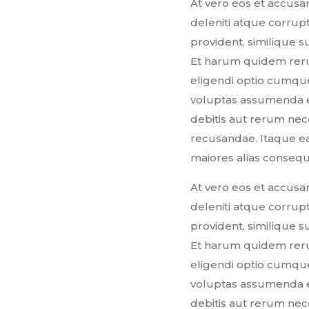
At vero eos et accusa
deleniti atque corrupt
provident, similique s
Et harum quidem rerum
eligendi optio cumqu
voluptas assumenda e
debitis aut rerum nec
recusandae. Itaque ea
maiores alias consequ
At vero eos et accusa
deleniti atque corrupt
provident, similique s
Et harum quidem rerum
eligendi optio cumqu
voluptas assumenda e
debitis aut rerum nec